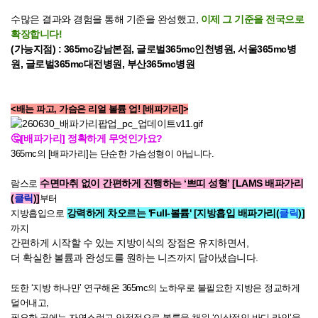
수많은 결과와 경험을 통해 기준을 완성했고,
이제 그 기준을 전국으로
확장합니다!
(가능지점) :
365mc강남본점, 글로벌365mc인천병원, 서울365mc병
원, 글로벌365mc대전병원, 부산365mc병원
<배는 파고, 가슴은 리얼 볼륨 업! [배파가리]>
🤔[배파가리] 정확하게 무엇인가요?
365mc의 [배파가리]는 단순한 가슴성형이 아닙니다.
수면마취 없이 간편하게 진행하는 ‘쁘띠
성형’ [LAMS 배파가리
람스로
(
클릭
)]
부터
강력하게 차오르는 'Full-볼륨' [지방흡입 배파가리(
클릭
)]
지방흡입으로
까지
간편하게 시작할 수 있는 지방이식의 장점은 유지하면서,
더 확실한 볼륨과 완성도를 원하는 니즈까지 담아냈습니다.
또한 ‘지방 하나만’ 연구해온 365mc의 노하우로 불필요한 지방은 정교하게
덜어내고,
필요한 곳에는 자연스럽고 안정적으로 볼륨을 채워 ‘이상적인 바디 라인’을