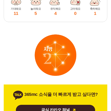
기대돼요
놀라워요
유익해요
고마워요
축하해요
11
5
4
0
1
365mc 소식을 더 빠르게 받고 싶다면?
공식 카카오 채널