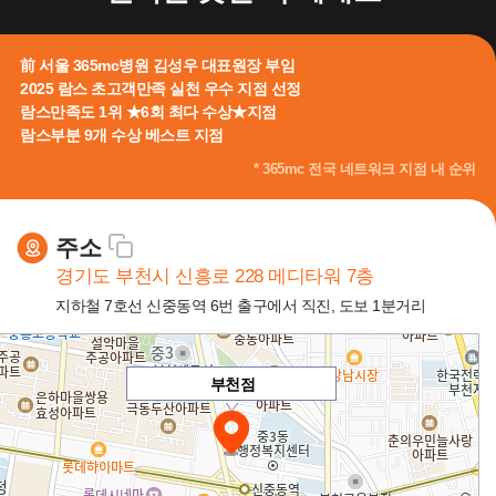
前 서울 365mc병원 김성우 대표원장 부임
2025 람스 초고객만족 실천 우수 지점 선정
람스만족도 1위 ★6회 최다 수상★지점
람스부분 9개 수상 베스트 지점
* 365mc 전국 네트워크 지점 내 순위
주소
경기도 부천시 신흥로 228 메디타워 7층
지하철 7호선 신중동역 6번 출구에서 직진, 도보 1분거리
부천점