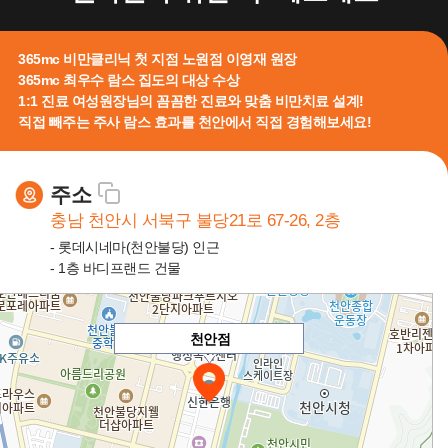
365mc 비만클리닉 첫 지점 노원점 이영재 원장
365mc 최우수 람스 집도의 대상 수상
1:1 진료 여성원장님의 꼼꼼한 진료와 맞춤 비만치료 설계!
직접 빼주는 주사 람스 효과를 천안에서 직접 경험해보세요!
주소
충남 천안시 서북구 불당21로 67-26, 2층
- 롯데시네마(천안불당) 인근
- 1층 바디프랜드 건물
천안점