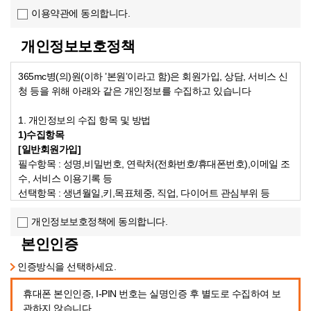
이용약관에 동의합니다.
특정개인을 식별할 수 있는 정보(당해 정보만으로는 특정 개인을 
제3조 (약관의 명시 및 개정)

개인정보보호정책
① 의원은 이 약관의 내용과 상호, 소재지, 연락처(전화, 팩스, 
자가 알 수 있도록 홈페이지의 초기 화면(전면)에 게시합니다.

365mc병(의)원(이하 ’본원’이라고 함)은 회원가입, 상담, 서비스 신
② 의원은 관계법령을 위배하지 않는 범위에서 이 약관을 개정할 수
청 등을 위해 아래와 같은 개인정보를 수집하고 있습니다
③ 의원이 약관을 개정할 경우에는 적용일자 및 개정사유를 명시하
④ 의원이 약관을 개정할 경우에는 그 개정약관은 그 적용일자 이
1. 개인정보의 수집 항목 및 방법
에 이미 체결된 계약에 대해서는 개정전의 약관조항이 그대로 적용됩
1)수집항목
을 체결한 이용자가 개정약관 조항의 적용을 받기를 원하는 뜻을 
[일반회원가입]
⑤ 이 약관에서 정하지 아니한 사항과 이 약관의 해석에 관하여는
필수항목
: 성명,비밀번호, 연락처(전화번호/휴대폰번호),이메일 조
따릅니다.

수, 서비스 이용기록 등
선택항목
: 생년월일,키,목표체중, 직업, 다이어트 관심부위 등
제4조 (서비스의 제공 및 변경)

[진료 받을 때]
① 의원은 아래 각 호의 서비스를 제공합니다.

개인정보보호정책에 동의합니다.
필수항목
: 성명, 주민등록번호, 주소, 연락처(전화번호/휴대폰번
1. 홈페이지를 통해 제공되는 각종 예약 서비스

호), 이메일, 진료기록, 바이오정보,
본인인증
2. 홈페이지를 통해서 제공되는 상담 서비스

병력, 가족력 등 진료서비스 제공을 위하여 의료진이 필요하다고
3. 기타 의원이 정하는 서비스

판단되는 개인정보
인증방식을 선택하세요.
② 의원은 불가피한 사정이 있는 경우 제공하는 서비스의 내용을 변
[진료비 수납]
③ 의원은 서비스 내용의 변경으로 인하여 이용자가 입은 손해에 
휴대폰 본인인증, I-PIN 번호는 실명인증 후 별도로 수집하여 보
신용카드 결제 시 카드사명, 카드번호 등 결제 승인정보
중과실이 있는 경우를 제외하고는 배상하지 아니합니다.

관하지 않습니다.