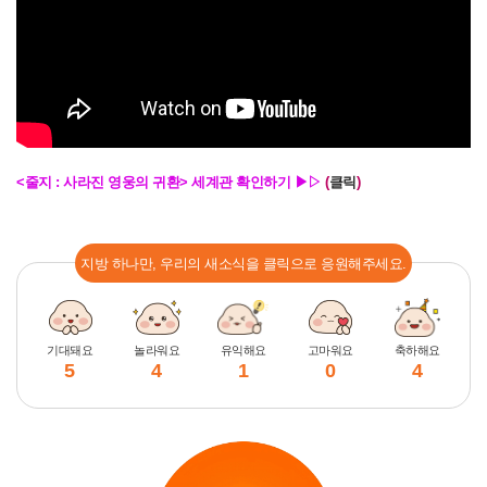
<줄지 : 사라진 영웅의 귀환> 세계관 확인하기 ▶▷
(
클릭
)
지방 하나만, 우리의 새소식을 클릭으로 응원해주세요.
기대돼요
놀라워요
유익해요
고마워요
축하해요
5
4
1
0
4