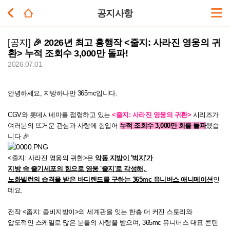
공지사항
[공지]
🎉 2026년 최고 흥행작 <줄지: 사라진 영웅의 귀
환> 누적 조회수 3,000만 돌파!
2026.07.01
안녕하세요, 지방하나만 365mc입니다.
CGV와 롯데시네마를 점령하고 있는
<줄지: 사라진 영웅의 귀환>
시리즈가
여러분의 뜨거운 관심과 사랑에 힘입어
누적 조회수 3,000만 회를 돌파
했습
니다 🎉
<줄지: 사라진 영웅의 귀환>은
악동 지방이 '벅지'가
지방 속 줄기세포의 힘으로 영웅 '줄지'로 각성해,
노화빌런의 습격을 받은 바디랜드를 구하는 365mc 유니버스 애니메이션
인
데요.
전작 <좀지: 좀비지방이>의 세계관을 잇는 한층 더 커진 스토리와
압도적인 스케일로 많은 분들의 사랑을 받으며, 365mc 유니버스 대표 콘텐