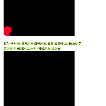
💪"마운자*로 몸무게는 줄었는데, 유독 팔뚝만 그대로라면?"
죽어도 안 빠지는 그 부위, 정답은 역시 람스!