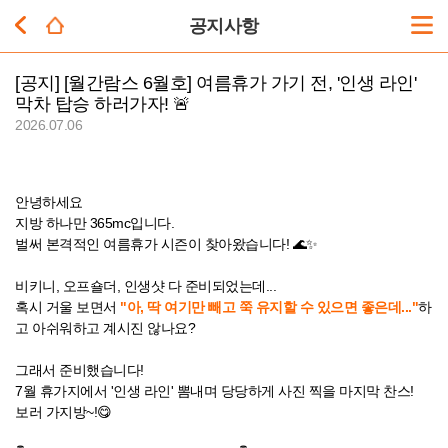
공지사항
[공지]
[월간람스 6월호] 여름휴가 가기 전, '인생 라인'
막차 탑승 하러가자! 🚨
2026.07.06
안녕하세요
지방 하나만 365mc입니다.
벌써 본격적인 여름휴가 시즌이 찾아왔습니다! 🌊✨
비키니, 오프숄더, 인생샷 다 준비되었는데...
혹시 거울 보면서
"아, 딱 여기만 빼고 쭉 유지할 수 있으면 좋은데..."
하
고 아쉬워하고 계시진 않나요?
그래서 준비했습니다!
7월 휴가지에서 '인생 라인' 뽐내며 당당하게 사진 찍을 마지막 찬스!
보러 가지방~!😋