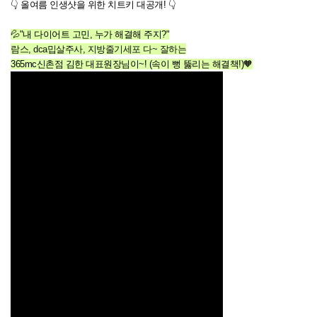
👇 올여름 인생샷을 위한 치트키 대공개! 👇
💦"내 다이어트 고민, 누가 해결해 주지?"
람스, dca밉살주사, 지방줄기세포 다~ 잘하는
365mc신촌점 김한 대표원장님이~! (속이 뻥 뚫리는 해결책!)🧡