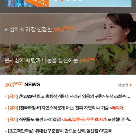
365MC
세상에서 가장 친절한
365MC
온세상에 사랑과 나눔을 실천하는
NEWS
더보기
[공지]
🎉 2026년 최고 흥행작 <줄지: 사라진 영웅의 귀환> 누적 조회수 3,000만 돌파!
[공지]
[전국확장🎉] 자연스러운게 아닌, 진짜 자연의 내 가슴 <
배파가리
> ♥
[공지]
직원들도 놀란 파격 결정!
dca밉살주사, 우주 최저가
도전합니다🪐
[초고객만족실] '위대한 꾸준함'이 만드는 신뢰, 일산점 CS교육