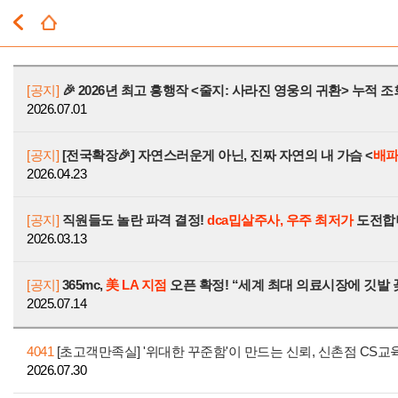
[공지]
🎉 2026년 최고 흥행작 <줄지: 사라진 영웅의 귀환> 누적 조회
2026.07.01
[공지]
[전국확장🎉] 자연스러운게 아닌, 진짜 자연의 내 가슴 <
배
2026.04.23
[공지]
직원들도 놀란 파격 결정!
dca밉살주사, 우주 최저가
도전합
2026.03.13
[공지]
365mc,
美 LA 지점
오픈 확정! “세계 최대 의료시장에 깃발 
2025.07.14
4041
[초고객만족실] '위대한 꾸준함'이 만드는 신뢰, 신촌점 CS교
2026.07.30