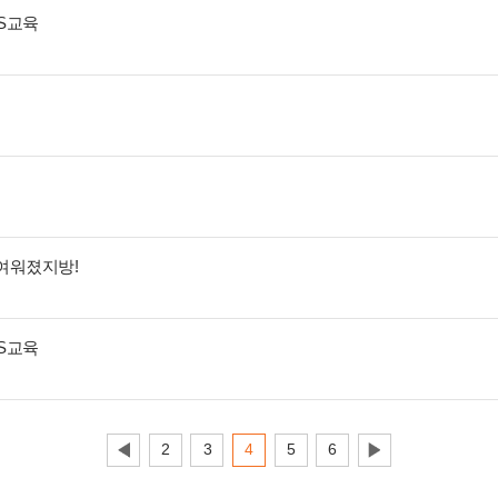
CS교육
귀여워졌지방!
CS교육
2
3
4
5
6