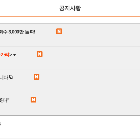
공지사항
수 3,000만 돌파!
파가리
> ♥
니다🪐
꽂다”
육