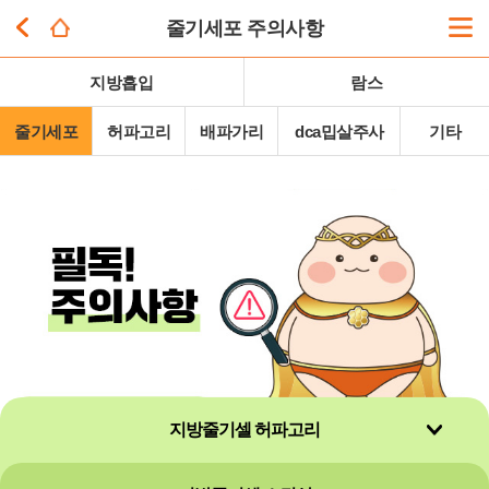
줄기세포 주의사항
지방흡입
람스
줄기세포
허파고리
배파가리
dca밉살주사
기타
지방줄기셀 허파고리