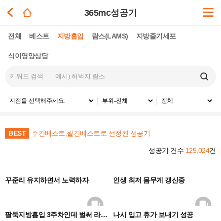
365mc성공기
전체
베스트
지방흡입
람스(LAMS)
지방줄기세포
식이영양상담
BEST
주간베스트,월간베스트로 선정된 성공기
성공기 건수
125,024
건
0
0
꾸준리 유지하면서 노력하자
인생 최저 몸무게 갱신중
0
0
팔뚝지방흡입 3주차인데 벌써 라인 잡혀가네요
나시 입고 휴가 보내기 성공