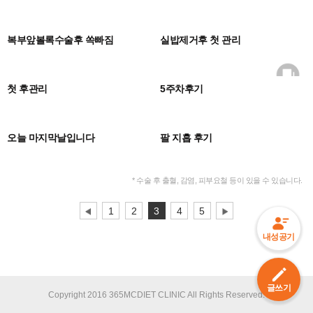
0
0
복부앞볼록수술후 쏙빠짐
실밥제거후 첫 관리
0
0
첫 후관리
5주차후기
0
0
오늘 마지막날입니다
팔 지흡 후기
* 수술 후 출혈, 감염, 피부요철 등이 있을 수 있습니다.
1
2
3
4
5
내성공기
글쓰기
Copyright 2016 365MCDIET CLINIC All Rights Reserved.