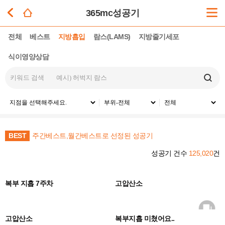
365mc성공기
전체
베스트
지방흡입
람스(LAMS)
지방줄기세포
식이영양상담
BEST
주간베스트,월간베스트로 선정된 성공기
성공기 건수
125,020
건
0
0
복부 지흡 7주차
고압산소
0
0
고압산소
복부지흡 미쳤어요..